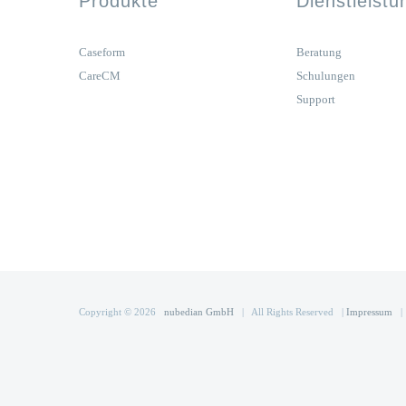
Produkte
Dienstleist
Caseform
Beratung
CareCM
Schulungen
Support
Copyright ©
2026
nubedian GmbH
| All Rights Reserved |
Impressum