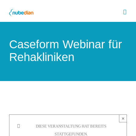
Skip
to
content
Caseform Webinar für
Rehakliniken
×
DIESE VERANSTALTUNG HAT BEREITS
STATTGEFUNDEN.