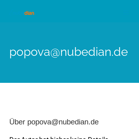
Skip
to
content
popova@nubedian.de
Über
popova@nubedian.de