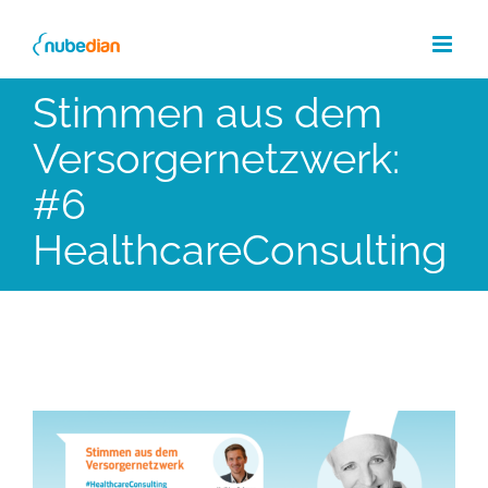
Skip
to
content
Stimmen aus dem
Versorgernetzwerk:
#6
HealthcareConsulting
Zeige
grösseres
Bild