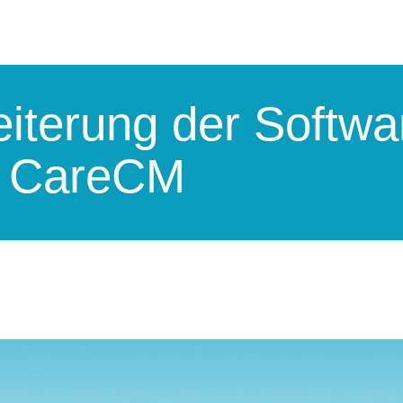
eiterung der Softwa
g CareCM