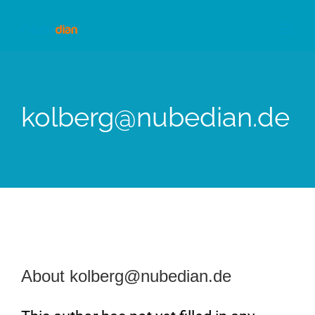
Skip
to
content
kolberg@nubedian.de
About
kolberg@nubedian.de