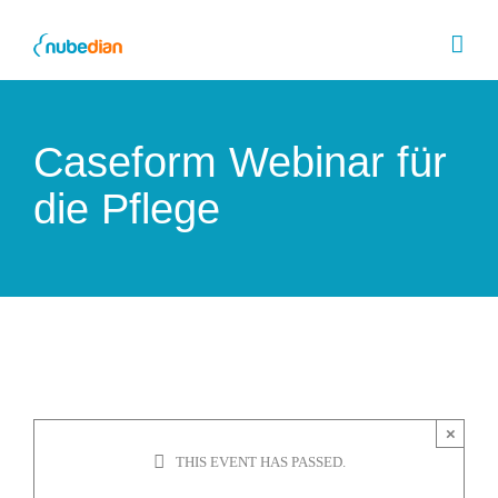
Skip
to
content
Caseform Webinar für
die Pflege
×
THIS EVENT HAS PASSED.