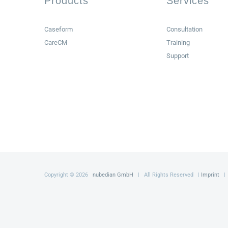
Products
Services
Caseform
Consultation
CareCM
Training
Support
Copyright ©
2026
nubedian GmbH
| All Rights Reserved |
Imprint