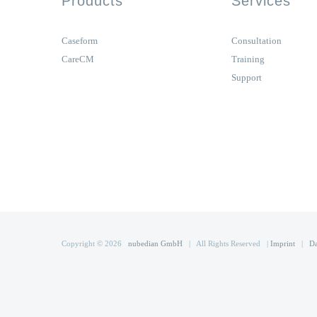
Products
Services
Caseform
Consultation
CareCM
Training
Support
Copyright ©
2026
nubedian GmbH
| All Rights Reserved |
Imprint
|
Da