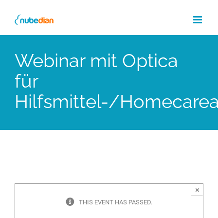
Skip
to
content
Webinar mit Optica
für
Hilfsmittel-/Homecarea
×
THIS EVENT HAS PASSED.