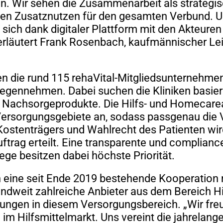
n. Wir sehen die Zusammenarbeit als strategis
inen Zusatznutzen für den gesamten Verbund. U
ich dank digitaler Plattform mit den Akteuren
läutert Frank Rosenbach, kaufmännischer Leiter
n die rund 115 rehaVital-Mitgliedsunternehme
ntgegennehmen. Dabei suchen die Kliniken basi
e Nachsorgeprodukte. Die Hilfs- und Homecare
Versorgungsgebiete an, sodass passgenau die
Kostenträgers und Wahlrecht des Patienten wir
uftrag erteilt. Eine transparente und complia
 besitzen dabei höchste Priorität.
h eine seit Ende 2019 bestehende Kooperation 
andweit zahlreiche Anbieter aus dem Bereich H
hrungen in diesem Versorgungsbereich. „Wir fr
le im Hilfsmittelmarkt. Uns vereint die jahrelan