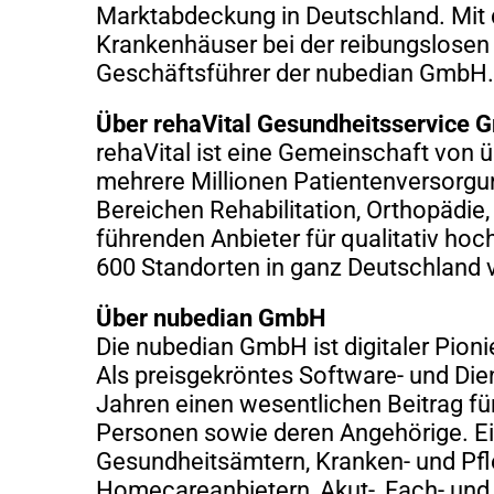
Marktabdeckung in Deutschland. Mit 
Krankenhäuser bei der reibungslosen
Geschäftsführer der nubedian GmbH.
Über rehaVital Gesundheitsservice
rehaVital ist eine Gemeinschaft von 
mehrere Millionen Patientenversorgun
Bereichen Rehabilitation, Orthopädie
führenden Anbieter für qualitativ hoc
600 Standorten in ganz Deutschland v
Über nubedian GmbH
Die nubedian GmbH ist digitaler Pion
Als preisgekröntes Software- und Di
Jahren einen wesentlichen Beitrag fü
Personen sowie deren Angehörige. Ei
Gesundheitsämtern, Kranken- und Pfle
Homecareanbietern, Akut-, Fach- und