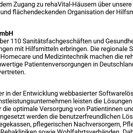
dem Zugang zu rehaVital-Häusern über unsere P
 und flächendeckenden Organisation der Hilfsm
 GmbH
über 110 Sanitätsfachgeschäften und Gesundheit
gen mit Hilfsmitteln erbringen. Die regionale
, Homecare und Medizintechnik machen die reha
hwertige Patientenversorgungen in Deutschland.
ertreten.
ier in der Entwicklung webbasierter Software
enstleistungsunternehmen leisten die Lösungen
r die optimale Versorgung von Patientinnen un
ngesetzt werden die benutzerfreundlichen Lösu
gekassen, pflegerischen Nachversorgern, Pfle
 Rehakliniken sowie Wohlfahrtsverbänden. Dab