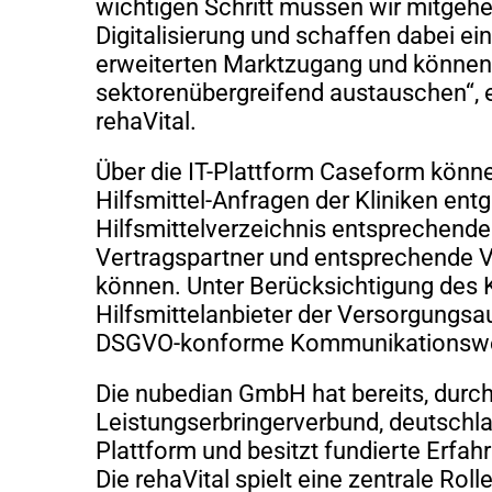
wichtigen Schritt müssen wir mitgehe
Digitalisierung und schaffen dabei e
erweiterten Marktzugang und können s
sektorenübergreifend austauschen“, er
rehaVital.
Über die IT-Plattform Caseform könne
Hilfsmittel-Anfragen der Kliniken e
Hilfsmittelverzeichnis entsprechend
Vertragspartner und entsprechende 
können. Unter Berücksichtigung des 
Hilfsmittelanbieter der Versorgungsa
DSGVO-konforme Kommunikationswege
Die nubedian GmbH hat bereits, durc
Leistungserbringerverbund, deutschl
Plattform und besitzt fundierte Erfa
Die rehaVital spielt eine zentrale Rol