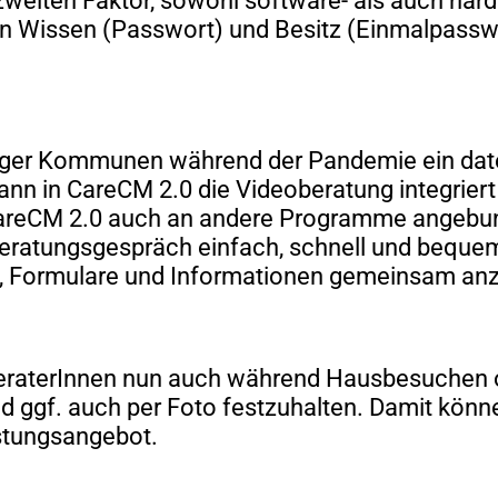
zweiten Faktor, sowohl software- als auch hard
n Wissen (Passwort) und Besitz (Einmalpasswo
iger Kommunen während der Pandemie ein dat
ann in CareCM 2.0 die Videoberatung integrier
r CareCM 2.0 auch an andere Programme angeb
Beratungsgespräch einfach, schnell und bequ
ch, Formulare und Informationen gemeinsam a
BeraterInnen nun auch während Hausbesuchen 
und ggf. auch per Foto festzuhalten. Damit kön
eistungsangebot.