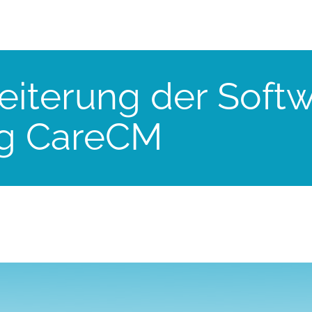
eiterung der Softw
ng CareCM