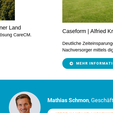
ner Land
Caseform | Alfried 
elösung CareCM.
Deutliche Zeiteinsparun
Nachversorger mittels dig
MEHR INFORMAT
Mathias Schmon
, Geschäf