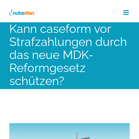
Skip
to
content
Kann caseform vor
Strafzahlungen durch
das neue MDK-
Reformgesetz
schützen?
View
Larger