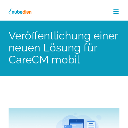
Skip
to
content
Veröffentlichung einer
neuen Lösung für
CareCM mobil
View
Larger
Image